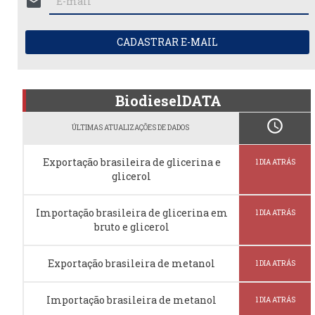
mail
CADASTRAR E-MAIL
BiodieselDATA
schedule
ÚLTIMAS ATUALIZAÇÕES DE DADOS
Exportação brasileira de glicerina e
1 DIA ATRÁS
glicerol
Importação brasileira de glicerina em
1 DIA ATRÁS
bruto e glicerol
Exportação brasileira de metanol
1 DIA ATRÁS
Importação brasileira de metanol
1 DIA ATRÁS