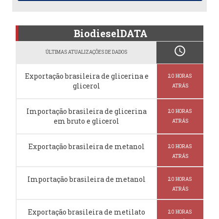
BiodieselDATA
schedule
ÚLTIMAS ATUALIZAÇÕES DE DADOS
Exportação brasileira de glicerina e
20 HORAS
glicerol
ATRÁS
Importação brasileira de glicerina
20 HORAS
em bruto e glicerol
ATRÁS
Exportação brasileira de metanol
20 HORAS
ATRÁS
Importação brasileira de metanol
20 HORAS
ATRÁS
Exportação brasileira de metilato
20 HORAS