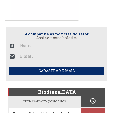
Acompanhe as notícias do setor
Assine nosso boletim
account_box
mail
CADASTRAR E-MAIL
BiodieselDATA
schedule
ÚLTIMAS ATUALIZAÇÕES DE DADOS