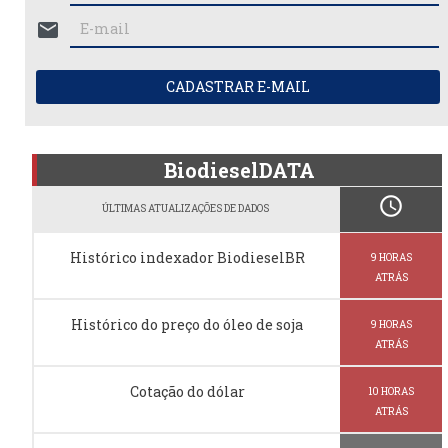
mail
CADASTRAR E-MAIL
BiodieselDATA
schedule
ÚLTIMAS ATUALIZAÇÕES DE DADOS
Histórico indexador BiodieselBR
9 HORAS
ATRÁS
Histórico do preço do óleo de soja
9 HORAS
ATRÁS
Cotação do dólar
10 HORAS
ATRÁS