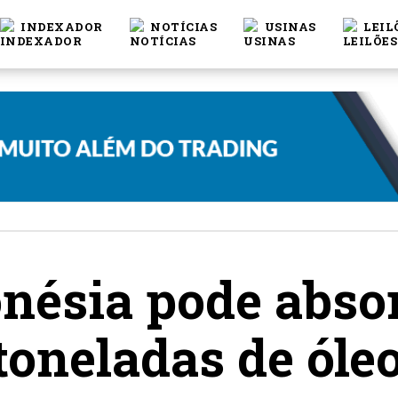
INDEXADOR
NOTÍCIAS
USINAS
LEIL
nésia pode absor
toneladas de óle