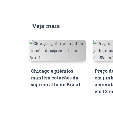
Veja mais
Chicago e prêmios
Preço d
mantêm cotações da
em junh
soja em alta no Brasil
acumula
em 12 m