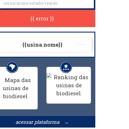
{{ error }}
{{usina.nome}}
acessar plataforma →