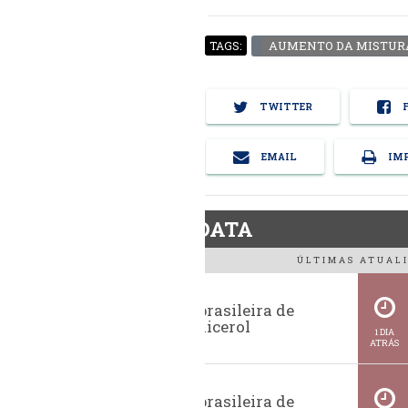
AUMENTO DA MISTUR
TAGS:
TWITTER
F
EMAIL
IMP
BiodieselDATA
ÚLTIMAS ATUALI
Exportação brasileira de
glicerina e glicerol
1 DIA
ATRÁS
Exportação brasileira de