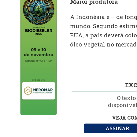
Maior produtora
A Indonésia é – de long
mundo. Segundo estima
EUA, a país deverá colo
óleo vegetal no mercado
EXC
O texto
disponível
VEJA COM
ASSINAR