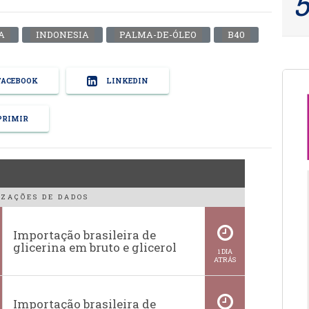
A
INDONESIA
PALMA-DE-ÓLEO
B40
ACEBOOK
LINKEDIN
RIMIR
ZAÇÕES DE DADOS
Importação brasileira de
glicerina em bruto e glicerol
1 DIA
ATRÁS
Importação brasileira de