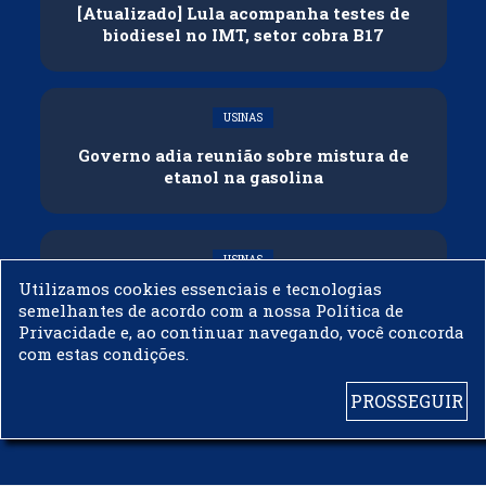
[Atualizado] Lula acompanha testes de
biodiesel no IMT, setor cobra B17
USINAS
Governo adia reunião sobre mistura de
etanol na gasolina
USINAS
Utilizamos cookies essenciais e tecnologias
CNPE veda importação de biodiesel
semelhantes de acordo com a nossa Política de
Privacidade e, ao continuar navegando, você concorda
com estas condições.
PROSSEGUIR
© 2003 - 2019 -
BIODIESELBR.COM - TODOS OS DIREITOS RESERVADOS