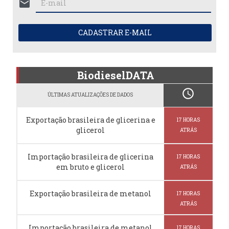
mail
CADASTRAR E-MAIL
BiodieselDATA
schedule
ÚLTIMAS ATUALIZAÇÕES DE DADOS
Exportação brasileira de glicerina e
17 HORAS
glicerol
ATRÁS
Importação brasileira de glicerina
17 HORAS
em bruto e glicerol
ATRÁS
Exportação brasileira de metanol
17 HORAS
ATRÁS
Importação brasileira de metanol
17 HORAS