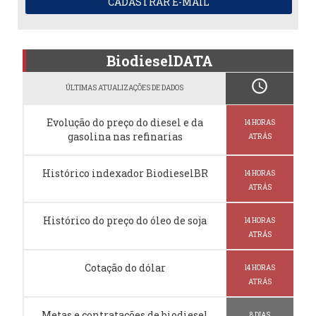
CADASTRAR E-MAIL
BiodieselDATA
schedule
ÚLTIMAS ATUALIZAÇÕES DE DADOS
Evolução do preço do diesel e da
14 HORAS
gasolina nas refinarias
ATRÁS
Histórico indexador BiodieselBR
14 HORAS
ATRÁS
Histórico do preço do óleo de soja
14 HORAS
ATRÁS
Cotação do dólar
14 HORAS
ATRÁS
Metas e contratações de biodiesel
8 DIAS