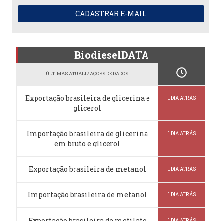
CADASTRAR E-MAIL
BiodieselDATA
schedule
ÚLTIMAS ATUALIZAÇÕES DE DADOS
Exportação brasileira de glicerina e
1 DIA ATRÁS
glicerol
Importação brasileira de glicerina
1 DIA ATRÁS
em bruto e glicerol
Exportação brasileira de metanol
1 DIA ATRÁS
Importação brasileira de metanol
1 DIA ATRÁS
Exportação brasileira de metilato
1 DIA ATRÁS