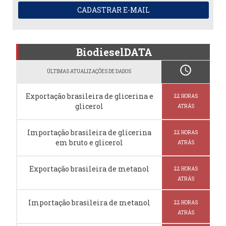
CADASTRAR E-MAIL
BiodieselDATA
schedule
ÚLTIMAS ATUALIZAÇÕES DE DADOS
Exportação brasileira de glicerina e
22 HORAS
glicerol
ATRÁS
Importação brasileira de glicerina
22 HORAS
em bruto e glicerol
ATRÁS
Exportação brasileira de metanol
22 HORAS
ATRÁS
Importação brasileira de metanol
22 HORAS
ATRÁS