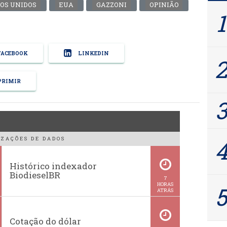
OS UNIDOS
EUA
GAZZONI
OPINIÃO
ACEBOOK
LINKEDIN
RIMIR
ZAÇÕES DE DADOS
Histórico indexador
BiodieselBR
7
HORAS
ATRÁS
Cotação do dólar