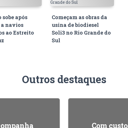
o sobe após
Começam as obras da
 a navios
usina de biodiesel
s ao Estreito
Soli3 no Rio Grande do
uz
Sul
Outros destaques
acompanha
Com custos