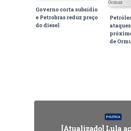
Governo corta subsídio
e Petrobras reduz preço
Petróle
do diesel
ataques
próximo
de Orm
POLÍTICA
[Atualizado] Lula 