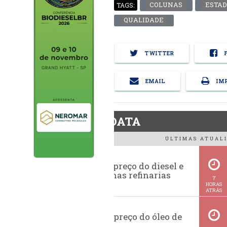
COLUNAS
ESTAD
TAGS:
QUALIDADE
TWITTER
F
EMAIL
IMP
BiodieselDATA
ÚLTIMAS ATUALI
Evolução do preço do diesel e
da gasolina nas refinarias
7
HORAS
ATRÁS
Histórico do preço do óleo de
soja