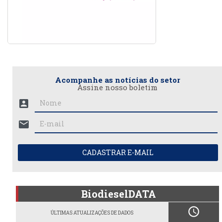
Acompanhe as notícias do setor
Assine nosso boletim
account_box
mail
CADASTRAR E-MAIL
BiodieselDATA
schedule
ÚLTIMAS ATUALIZAÇÕES DE DADOS