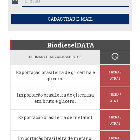
mail
CADASTRAR E-MAIL
BiodieselDATA
schedule
ÚLTIMAS ATUALIZAÇÕES DE DADOS
Exportação brasileira de glicerina e
4 HORAS
glicerol
ATRÁS
Importação brasileira de glicerina
4 HORAS
em bruto e glicerol
ATRÁS
Exportação brasileira de metanol
4 HORAS
ATRÁS
Importação brasileira de metanol
4 HORAS