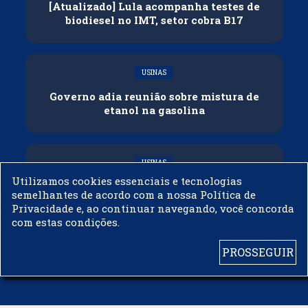
[Atualizado] Lula acompanha testes de
biodiesel no IMT, setor cobra B17
USINAS
Governo adia reunião sobre mistura de
etanol na gasolina
USINAS
Utilizamos cookies essenciais e tecnologias
CNPE veda importação de biodiesel
semelhantes de acordo com a nossa Política de
Privacidade e, ao continuar navegando, você concorda
com estas condições.
PROSSEGUIR
© 2003 - 2019 -
BIODIESELBR.COM - TODOS OS DIREITOS RESERVADOS