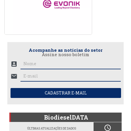
Acompanhe as notícias do setor
Assine nosso boletim
account_box
mail
CADASTRAR E-MAIL
BiodieselDATA
schedule
ÚLTIMAS ATUALIZAÇÕES DE DADOS