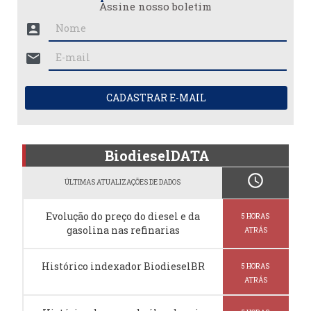
Assine nosso boletim
account_box
mail
CADASTRAR E-MAIL
BiodieselDATA
schedule
ÚLTIMAS ATUALIZAÇÕES DE DADOS
Evolução do preço do diesel e da
5 HORAS
gasolina nas refinarias
ATRÁS
Histórico indexador BiodieselBR
5 HORAS
ATRÁS