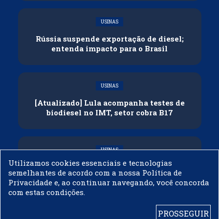
USINAS
Rússia suspende exportação de diesel;
entenda impacto para o Brasil
USINAS
[Atualizado] Lula acompanha testes de
biodiesel no IMT, setor cobra B17
USINAS
Utilizamos cookies essenciais e tecnologias
Governo adia reunião sobre mistura de
semelhantes de acordo com a nossa Política de
etanol na gasolina
Privacidade e, ao continuar navegando, você concorda
com estas condições.
PROSSEGUIR