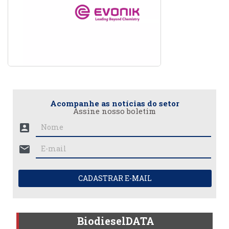
Acompanhe as notícias do setor
Assine nosso boletim
account_box
mail
CADASTRAR E-MAIL
BiodieselDATA