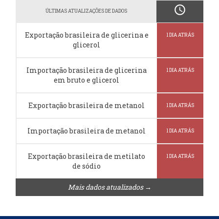
schedule
ÚLTIMAS ATUALIZAÇÕES DE DADOS
Exportação brasileira de glicerina e
1 DIA ATRÁS
glicerol
Importação brasileira de glicerina
1 DIA ATRÁS
em bruto e glicerol
Exportação brasileira de metanol
1 DIA ATRÁS
Importação brasileira de metanol
1 DIA ATRÁS
Exportação brasileira de metilato
1 DIA ATRÁS
de sódio
Mais dados atualizados →