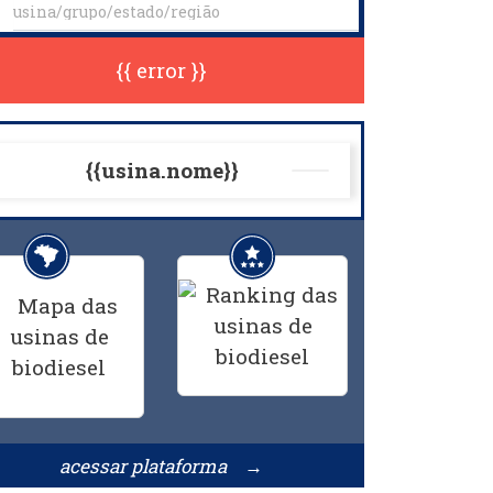
{{ error }}
{{usina.nome}}
acessar plataforma →