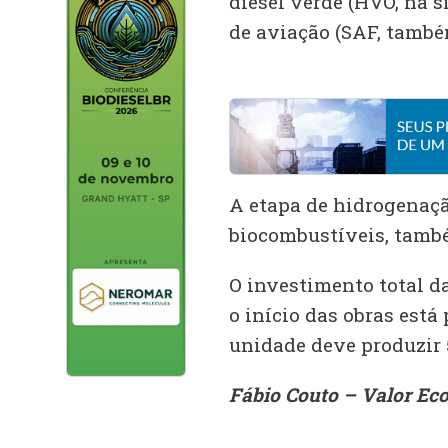
diesel verde (HVO, na s
de aviação (SAF, també
A etapa de hidrogenaçã
biocombustíveis, també
O investimento total da
o início das obras está
unidade deve produzir 5
Fábio Couto – Valor Ec