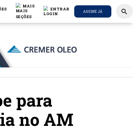
MAIS
ÕES
ENTRAR
search
ASSINE JÁ
e para
ria no AM