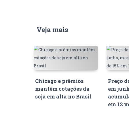
Veja mais
Chicago e prêmios
Preço d
mantêm cotações da
em junh
soja em alta no Brasil
acumula
em 12 m