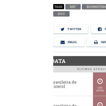
BBF
BIORREFIN
TAGS:
HVO
TWITTER
F
EMAIL
IMP
BiodieselDATA
ÚLTIMAS ATUALI
Exportação brasileira de
glicerina e glicerol
1 DIA
ATRÁS
Exportação brasileira de