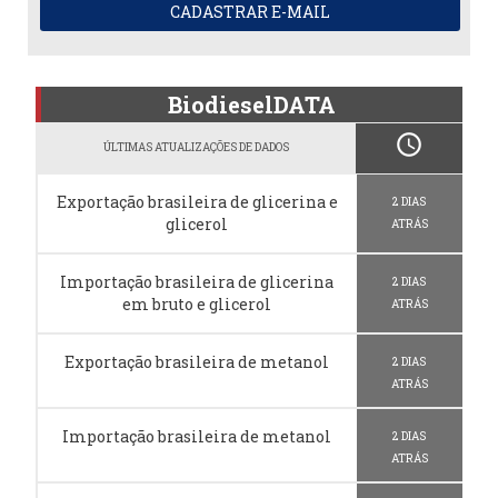
CADASTRAR E-MAIL
BiodieselDATA
schedule
ÚLTIMAS ATUALIZAÇÕES DE DADOS
Exportação brasileira de glicerina e
2 DIAS
glicerol
ATRÁS
Importação brasileira de glicerina
2 DIAS
em bruto e glicerol
ATRÁS
Exportação brasileira de metanol
2 DIAS
ATRÁS
Importação brasileira de metanol
2 DIAS
ATRÁS