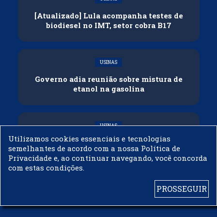
[Atualizado] Lula acompanha testes de
biodiesel no IMT, setor cobra B17
USINAS
Governo adia reunião sobre mistura de
etanol na gasolina
USINAS
Utilizamos cookies essenciais e tecnologias
CNPE veda importação de biodiesel
semelhantes de acordo com a nossa Política de
Privacidade e, ao continuar navegando, você concorda
com estas condições.
PROSSEGUIR
© 2003 - 2019 -
BIODIESELBR.COM - TODOS OS DIREITOS RESERVADOS