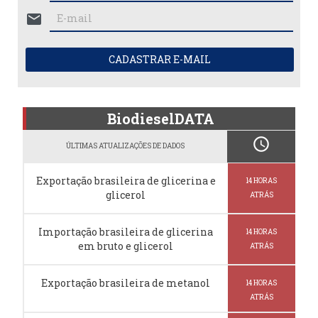
mail
CADASTRAR E-MAIL
BiodieselDATA
schedule
ÚLTIMAS ATUALIZAÇÕES DE DADOS
Exportação brasileira de glicerina e
14 HORAS
glicerol
ATRÁS
Importação brasileira de glicerina
14 HORAS
em bruto e glicerol
ATRÁS
Exportação brasileira de metanol
14 HORAS
ATRÁS