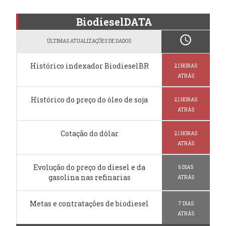
BiodieselDATA
schedule
ÚLTIMAS ATUALIZAÇÕES DE DADOS
Histórico indexador BiodieselBR
21 HORAS
ATRÁS
Histórico do preço do óleo de soja
21 HORAS
ATRÁS
Cotação do dólar
21 HORAS
ATRÁS
Evolução do preço do diesel e da
6 DIAS
gasolina nas refinarias
ATRÁS
Metas e contratações de biodiesel
7 DIAS
ATRÁS