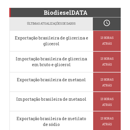
BiodieselDATA
schedule
ÚLTIMAS ATUALIZAÇÕES DE DADOS
Exportação brasileira de glicerina e
13 HORAS
glicerol
ATRÁS
Importação brasileira de glicerina
13 HORAS
em bruto e glicerol
ATRÁS
Exportação brasileira de metanol
13 HORAS
ATRÁS
Importação brasileira de metanol
13 HORAS
ATRÁS
Exportação brasileira de metilato
13 HORAS
de sódio
ATRÁS