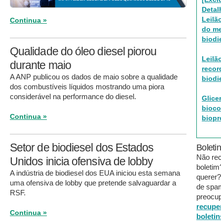
Detal
Leilã
Continua »
do m
biodi
Qualidade do óleo diesel piorou
Leilã
durante maio
recor
A ANP publicou os dados de maio sobre a qualidade
biodi
dos combustíveis líquidos mostrando uma piora
considerável na performance do diesel.
Glicer
bioco
Continua »
biopr
Setor de biodiesel dos Estados
Boleti
Não re
Unidos inicia ofensiva de lobby
boleti
A indústria de biodiesel dos EUA iniciou esta semana
querer?
uma ofensiva de lobby que pretende salvaguardar a
de spa
RSF.
preocup
recupe
Continua »
boletin