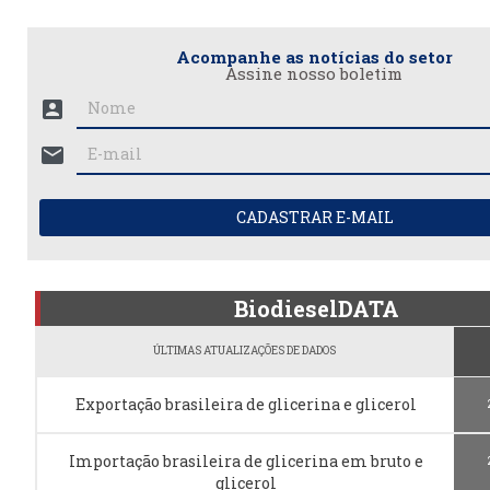
Acompanhe as notícias do setor
Assine nosso boletim
account_box
mail
CADASTRAR E-MAIL
BiodieselDATA
ÚLTIMAS ATUALIZAÇÕES DE DADOS
Exportação brasileira de glicerina e glicerol
Importação brasileira de glicerina em bruto e
glicerol