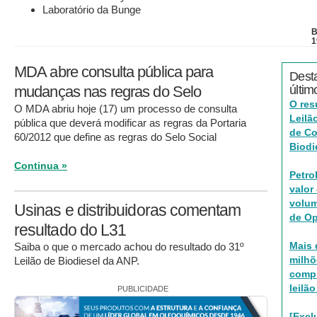
Laboratório da Bunge
B
1
MDA abre consulta pública para
Dest
mudanças nas regras do Selo
últim
O res
O MDA abriu hoje (17) um processo de consulta
Leilã
pública que deverá modificar as regras da Portaria
de C
60/2012 que define as regras do Selo Social
Biodi
Continua »
Petro
valor
volum
Usinas e distribuidoras comentam
de O
resultado do L31
Mais 
Saiba o que o mercado achou do resultado do 31º
milhõ
Leilão de Biodiesel da ANP.
compr
leilã
PUBLICIDADE
[Excl