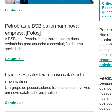
Críti
Fecom
Continua»
quest
oxid
Petrobras e BSBios formam nova
Boleti
empresa [Fotos]
Não re
A BSBios e Petrobras realizaram ontem duas
boleti
cerimônias para anunciar a constituição de uma
querer?
sociedade
de spa
preocup
Continua »
recupe
boletin
Franceses patenteiam novo catalisador
Feedb
enzimático
Sempre 
Um grupo de pesquisadores franceses desenvolveu
quando
um novo catalisador enzimático
nossos 
nos a m
Continua »
que voc
gostou 