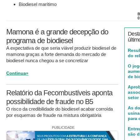
Biodiesel marítimo
B
0
Mamona é a grande decepção do
Dest
programa de biodiesel
últim
A expectativa de que seria viável produzir biodiesel de
Resul
mamona graças a forte demanda do mercado de
do re
biodiesel nunca chegou a se concretizar
O jog
aumen
Continua»
de bi
Aprob
Relatório da Fecombustíveis aponta
assoc
setor
possibilidade de fraude no B5
As d
O risco da credibilidade do biodiesel acabar corroída
usina
por esquemas de fraude na mistura obrigatória
para 
PUBLICIDADE
Entre
são d