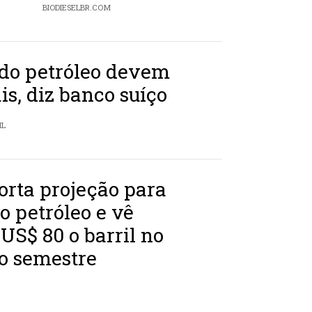
BIODIESELBR.COM
 do petróleo devem
is, diz banco suíço
IL
rta projeção para
o petróleo e vê
 US$ 80 o barril no
o semestre