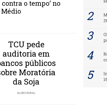
s
a contra o tempo’ no
e Médio
M
3
O
p
TCU pede
auditoria em
R
c
bancos públicos
sobre Moratória
I
da Soja
1
GLOBO RURAL