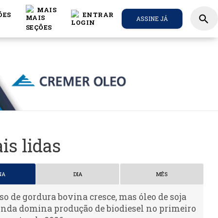
MAIS
ÕES
ENTRAR
search
ASSINE JÁ
is lidas
NA
DIA
MÊS
so de gordura bovina cresce, mas óleo de soja
inda domina produção de biodiesel no primeiro