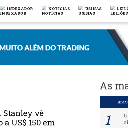
INDEXADOR
NOTÍCIAS
USINAS
LEIL
As ma
SEMA
 Stanley vê
U
o a US$ 150 em
a