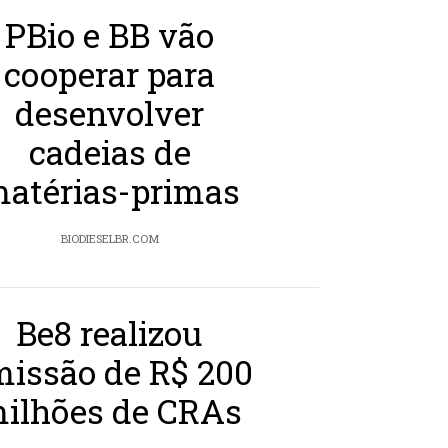
PBio e BB vão
cooperar para
desenvolver
cadeias de
atérias-primas
BIODIESELBR.COM
Be8 realizou
missão de R$ 200
ilhões de CRAs