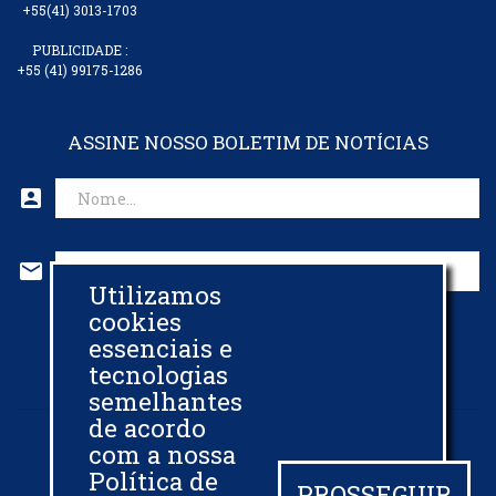
+55(41) 3013-1703
PUBLICIDADE :
+55 (41) 99175-1286
ASSINE NOSSO BOLETIM DE NOTÍCIAS
account_box
mail
Utilizamos
CADASTRAR EMAIL
cookies
essenciais e
tecnologias
semelhantes
de acordo
com a nossa
© 2013 - 2026 -
BIODIESELBR.COM - TODOS OS DIREITOS RESERVADOS
Política de
PROSSEGUIR