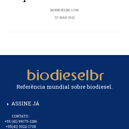
BIODIESELBR.COM
30 MAR 2021
Referência mundial sobre biodiesel.
ASSINE JÁ
arrow_right
CONTATO :
+55 (41) 99175-1286
+55(41) 3022-1708