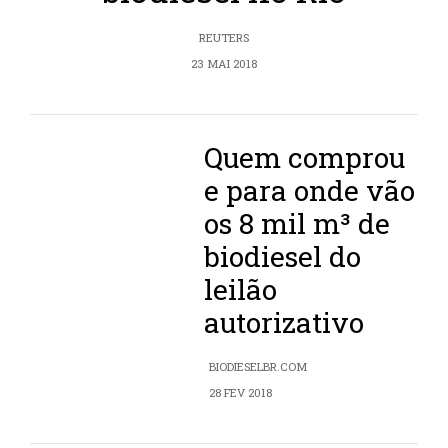
REUTERS
23 MAI 2018
Quem comprou
e para onde vão
os 8 mil m³ de
biodiesel do
leilão
autorizativo
BIODIESELBR.COM
28 FEV 2018