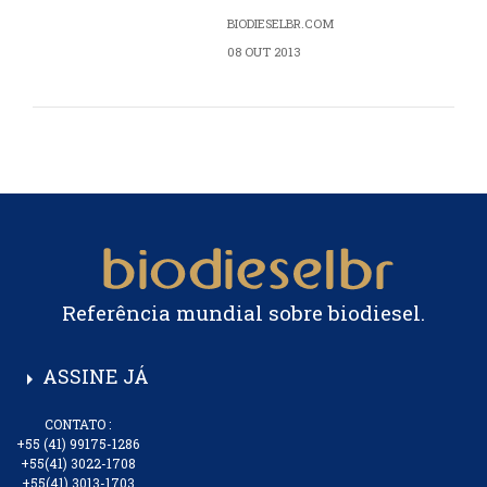
BIODIESELBR.COM
08 OUT 2013
Referência mundial sobre biodiesel.
ASSINE JÁ
arrow_right
CONTATO :
+55 (41) 99175-1286
+55(41) 3022-1708
+55(41) 3013-1703