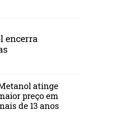
l encerra
as
Metanol atinge
maior preço em
mais de 13 anos