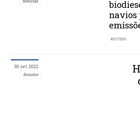
Notícias
biodies
navios 
emissõ
REUTERS
H
30 set 2022
Insumo