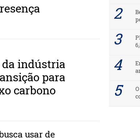
resença
B
p
P
6
 da indústria
E
a
ransição para
xo carbono
O
c
 busca usar de