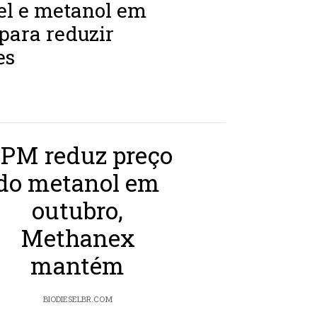
el e metanol em
para reduzir
es
PM reduz preço
do metanol em
outubro,
Methanex
mantém
BIODIESELBR.COM