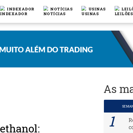
INDEXADOR
NOTÍCIAS
USINAS
LEIL
As ma
SEMA
R
thanol:
c