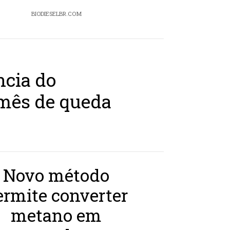
BIODIESELBR.COM
ncia do
mês de queda
Novo método
ermite converter
metano em