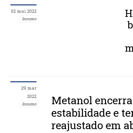
H
02 mai 2022
Insumo
b
m
29 mar
2022
Metanol encerra
Insumo
estabilidade e te
reajustado em ab