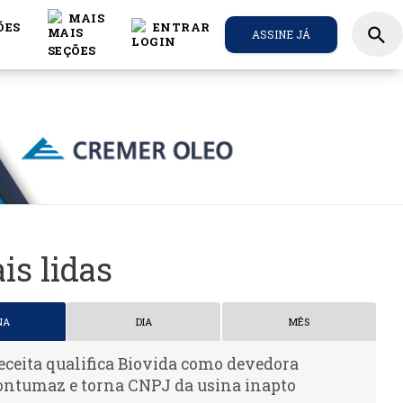
MAIS
ÕES
ENTRAR
search
ASSINE JÁ
is lidas
NA
DIA
MÊS
eceita qualifica Biovida como devedora
ontumaz e torna CNPJ da usina inapto