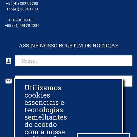
+55(41) 3022-1708
+55(41) 3013-1703
PUBLICIDADE :
+55 (41) 99175-1286
ASSINE NOSSO BOLETIM DE NOTÍCIAS
account_box
mail
Utilizamos
CADASTRAR EMAIL
cookies
essenciais e
tecnologias
semelhantes
de acordo
com a nossa
© 2013 - 2026 -
BIODIESELBR.COM - TODOS OS DIREITOS RESERVADOS