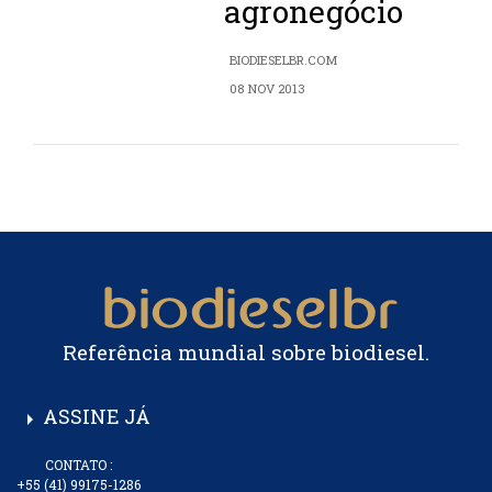
agronegócio
BIODIESELBR.COM
08 NOV 2013
Referência mundial sobre biodiesel.
ASSINE JÁ
arrow_right
CONTATO :
+55 (41) 99175-1286