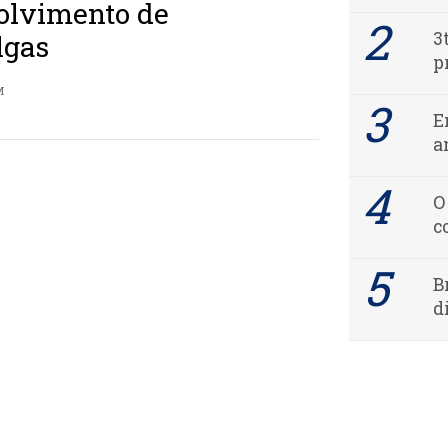
olvimento de
3
lgas
p
M
E
a
O
c
B
d