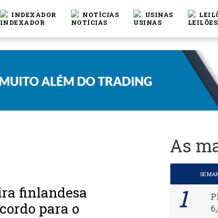
INDEXADOR
NOTÍCIAS
USINAS
LEIL
As ma
SEMA
ira finlandesa
P
cordo para o
6