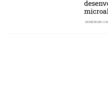
desenv
microa
BIODIESELBR.CO