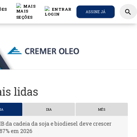
MAIS
ÕES
ENTRAR
search
ASSINE JÁ
is lidas
NA
DIA
MÊS
IB da cadeia da soja e biodiesel deve crescer
,87% em 2026