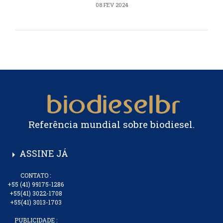
08 FEV 2024
Referência mundial sobre biodiesel.
ASSINE JÁ
arrow_right
CONTATO :
+55 (41) 99175-1286
+55(41) 3022-1708
+55(41) 3013-1703
PUBLICIDADE :