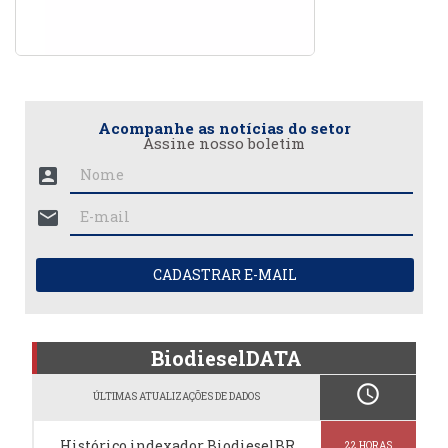
Acompanhe as notícias do setor
Assine nosso boletim
account_box
mail
CADASTRAR E-MAIL
BiodieselDATA
schedule
ÚLTIMAS ATUALIZAÇÕES DE DADOS
Histórico indexador BiodieselBR
22 HORAS