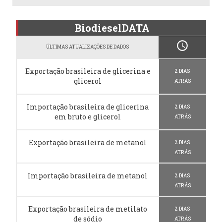
BiodieselDATA
schedule
ÚLTIMAS ATUALIZAÇÕES DE DADOS
Exportação brasileira de glicerina e
2 DIAS
glicerol
ATRÁS
Importação brasileira de glicerina
2 DIAS
em bruto e glicerol
ATRÁS
Exportação brasileira de metanol
2 DIAS
ATRÁS
Importação brasileira de metanol
2 DIAS
ATRÁS
Exportação brasileira de metilato
2 DIAS
de sódio
ATRÁS