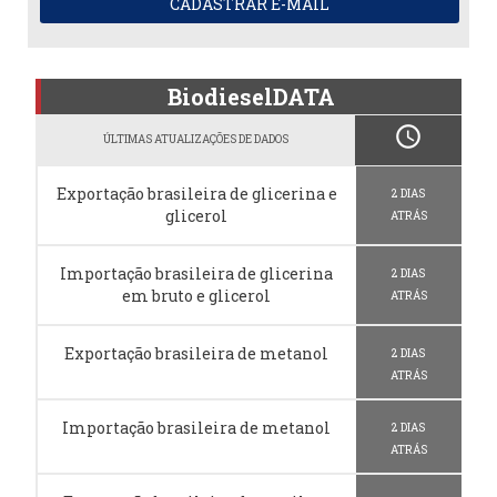
CADASTRAR E-MAIL
BiodieselDATA
schedule
ÚLTIMAS ATUALIZAÇÕES DE DADOS
Exportação brasileira de glicerina e
2 DIAS
glicerol
ATRÁS
Importação brasileira de glicerina
2 DIAS
em bruto e glicerol
ATRÁS
Exportação brasileira de metanol
2 DIAS
ATRÁS
Importação brasileira de metanol
2 DIAS
ATRÁS