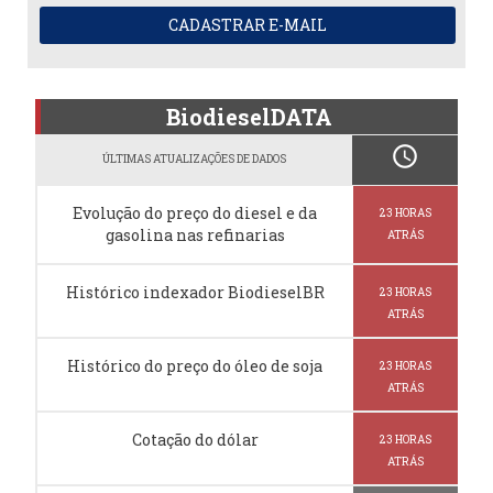
CADASTRAR E-MAIL
BiodieselDATA
schedule
ÚLTIMAS ATUALIZAÇÕES DE DADOS
Evolução do preço do diesel e da
23 HORAS
gasolina nas refinarias
ATRÁS
Histórico indexador BiodieselBR
23 HORAS
ATRÁS
Histórico do preço do óleo de soja
23 HORAS
ATRÁS
Cotação do dólar
23 HORAS
ATRÁS