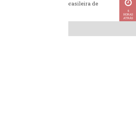
Exportação brasileira de
metanol
6
HORAS
ATRÁS