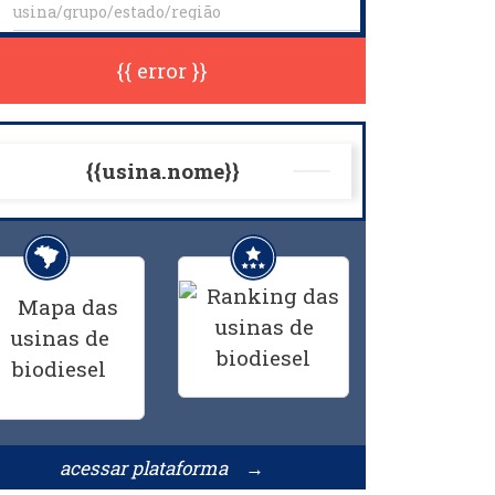
{{ error }}
{{usina.nome}}
acessar plataforma →