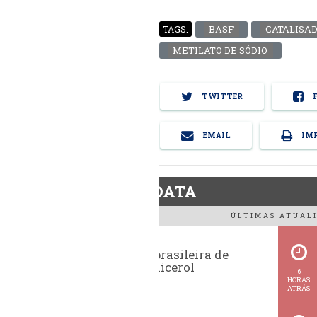
BASF
CATALISA
TAGS:
METILATO DE SÓDIO
TWITTER
F
EMAIL
IMP
BiodieselDATA
ÚLTIMAS ATUALI
Exportação brasileira de
glicerina e glicerol
6
HORAS
ATRÁS