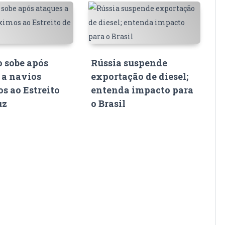
o sobe após
Rússia suspende
 a navios
exportação de diesel;
s ao Estreito
entenda impacto para
uz
o Brasil