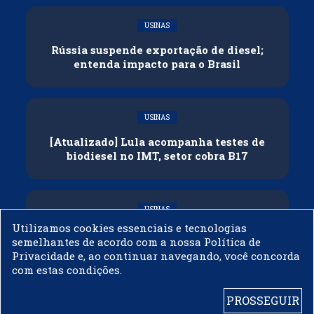
USINAS
Rússia suspende exportação de diesel;
entenda impacto para o Brasil
USINAS
[Atualizado] Lula acompanha testes de
biodiesel no IMT, setor cobra B17
USINAS
Utilizamos cookies essenciais e tecnologias
Governo adia reunião sobre mistura de
semelhantes de acordo com a nossa Política de
etanol na gasolina
Privacidade e, ao continuar navegando, você concorda
com estas condições.
PROSSEGUIR