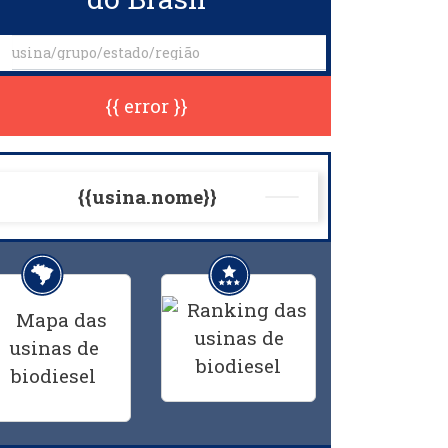
{{ error }}
{{usina.nome}}