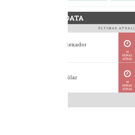
BiodieselDATA
ÚLTIMAS ATUALI
Histórico indexador
BiodieselBR
14
HORAS
ATRÁS
Cotação do dólar
14
HORAS
ATRÁS