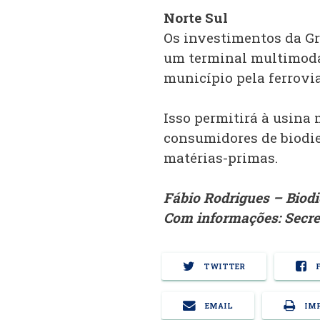
Norte Sul
Os investimentos da G
um terminal multimoda
município pela ferrovi
Isso permitirá à usina
consumidores de biodie
matérias-primas.
Fábio Rodrigues – Biod
Com informações: Secre
TWITTER
F
EMAIL
IMP