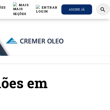
MAIS
ÕES
ENTRAR
search
ASSINE JÁ
hões em