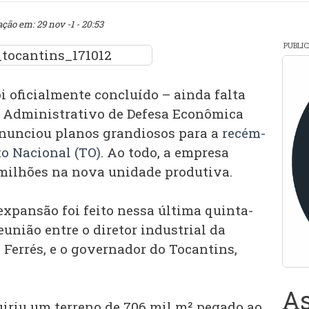
ação em: 29 nov -1 - 20:53
PUBLI
i oficialmente concluído – ainda falta
 Administrativo de Defesa Econômica
 anunciou planos grandiosos para a
recém-
to Nacional (TO)
. Ao todo, a empresa
 milhões na nova unidade produtiva.
expansão foi feito nessa última quinta-
eunião entre o diretor industrial da
Ferrés, e o governador do Tocantins,
As
uiriu um terreno de 706 mil m² pegado ao