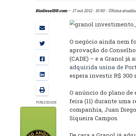
-
BiodieselBR.com
17 out 2012 - 10:50
- Última atualiz
O negócio ainda nem fo
aprovação do Conselho
(CADE) – e a Granol já
adquirida usina de Por
espera investir R$ 300
O anúncio do plano de 
feira (11) durante uma r
PUBLICIDADE
companhia, Juan Diego 
Siqueira Campos.
De cara a Granol já adq