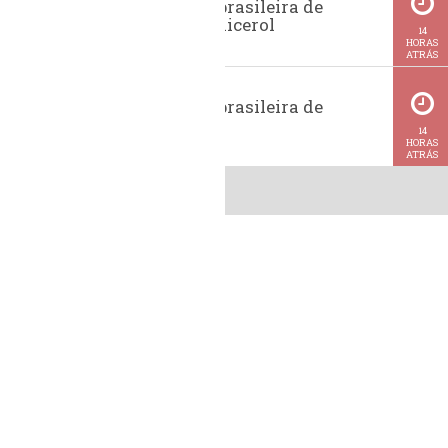
Exportação brasileira de
glicerina e glicerol
14
HORAS
ATRÁS
Exportação brasileira de
metanol
14
HORAS
ATRÁS