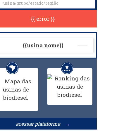
{{ error }}
{{usina.nome}}
acessar plataforma →