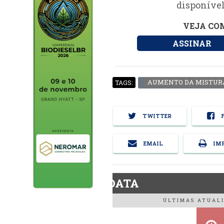
disponível
VEJA COM
ASSINAR
AUMENTO DA MISTUR
TAGS:
TWITTER
F
EMAIL
IMP
BiodieselDATA
ÚLTIMAS ATUALI