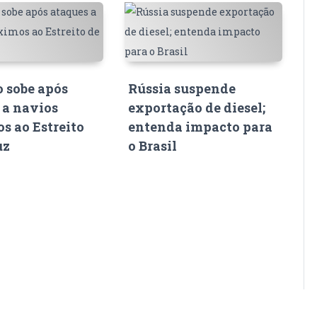
o sobe após
Rússia suspende
 a navios
exportação de diesel;
s ao Estreito
entenda impacto para
uz
o Brasil