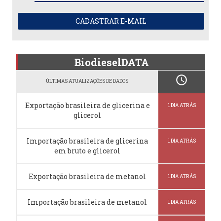
CADASTRAR E-MAIL
BiodieselDATA
schedule
ÚLTIMAS ATUALIZAÇÕES DE DADOS
Exportação brasileira de glicerina e
1 DIA ATRÁS
glicerol
Importação brasileira de glicerina
1 DIA ATRÁS
em bruto e glicerol
Exportação brasileira de metanol
1 DIA ATRÁS
Importação brasileira de metanol
1 DIA ATRÁS