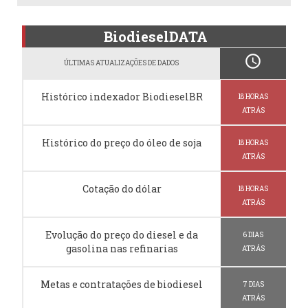
BiodieselDATA
schedule
ÚLTIMAS ATUALIZAÇÕES DE DADOS
Histórico indexador BiodieselBR
18 HORAS
ATRÁS
Histórico do preço do óleo de soja
18 HORAS
ATRÁS
Cotação do dólar
18 HORAS
ATRÁS
Evolução do preço do diesel e da
6 DIAS
gasolina nas refinarias
ATRÁS
Metas e contratações de biodiesel
7 DIAS
ATRÁS