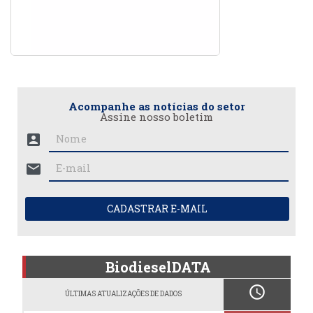
Acompanhe as notícias do setor
Assine nosso boletim
account_box
mail
CADASTRAR E-MAIL
BiodieselDATA
schedule
ÚLTIMAS ATUALIZAÇÕES DE DADOS