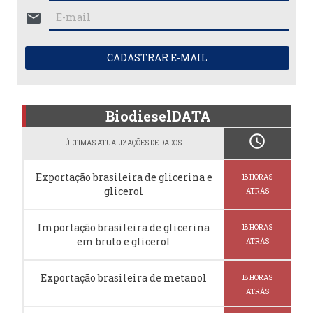
mail
CADASTRAR E-MAIL
BiodieselDATA
schedule
ÚLTIMAS ATUALIZAÇÕES DE DADOS
Exportação brasileira de glicerina e
18 HORAS
glicerol
ATRÁS
Importação brasileira de glicerina
18 HORAS
em bruto e glicerol
ATRÁS
Exportação brasileira de metanol
18 HORAS
ATRÁS