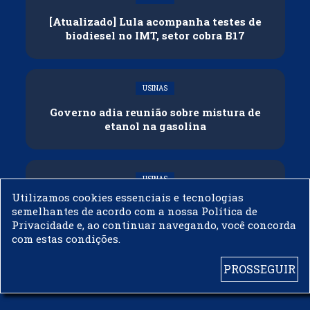
[Atualizado] Lula acompanha testes de
biodiesel no IMT, setor cobra B17
USINAS
Governo adia reunião sobre mistura de
etanol na gasolina
USINAS
Utilizamos cookies essenciais e tecnologias
CNPE veda importação de biodiesel
semelhantes de acordo com a nossa Política de
Privacidade e, ao continuar navegando, você concorda
com estas condições.
PROSSEGUIR
© 2003 - 2019 -
BIODIESELBR.COM - TODOS OS DIREITOS RESERVADOS