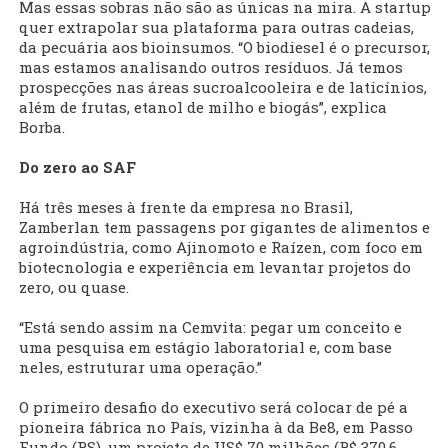
Mas essas sobras não são as únicas na mira. A startup
quer extrapolar sua plataforma para outras cadeias,
da pecuária aos bioinsumos. “O biodiesel é o precursor,
mas estamos analisando outros resíduos. Já temos
prospecções nas áreas sucroalcooleira e de laticínios,
além de frutas, etanol de milho e biogás”, explica
Borba.
Do zero ao SAF
Há três meses à frente da empresa no Brasil,
Zamberlan tem passagens por gigantes de alimentos e
agroindústria, como Ajinomoto e Raízen, com foco em
biotecnologia e experiência em levantar projetos do
zero, ou quase.
“Está sendo assim na Cemvita: pegar um conceito e
uma pesquisa em estágio laboratorial e, com base
neles, estruturar uma operação.”
O primeiro desafio do executivo será colocar de pé a
pioneira fábrica no País, vizinha à da Be8, em Passo
Fundo (RS), um projeto de US$ 70 milhões (R$ 370,6