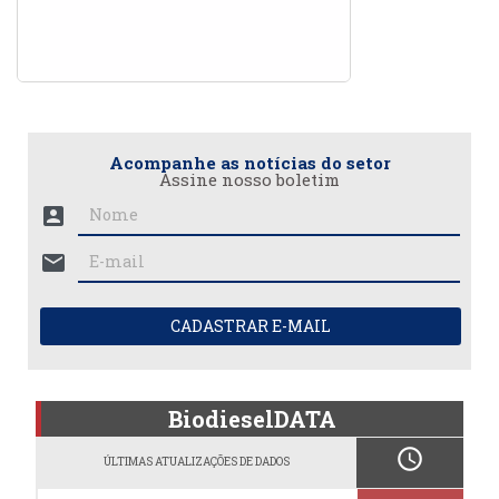
Acompanhe as notícias do setor
Assine nosso boletim
account_box
mail
CADASTRAR E-MAIL
BiodieselDATA
schedule
ÚLTIMAS ATUALIZAÇÕES DE DADOS