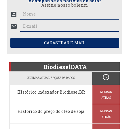
Acompanhe as notícias do setor
Assine nosso boletim
account_box
mail
CADASTRAR E-MAIL
BiodieselDATA
schedule
ÚLTIMAS ATUALIZAÇÕES DE DADOS
Histórico indexador BiodieselBR
8 HORAS
ATRÁS
Histórico do preço do óleo de soja
8 HORAS
ATRÁS