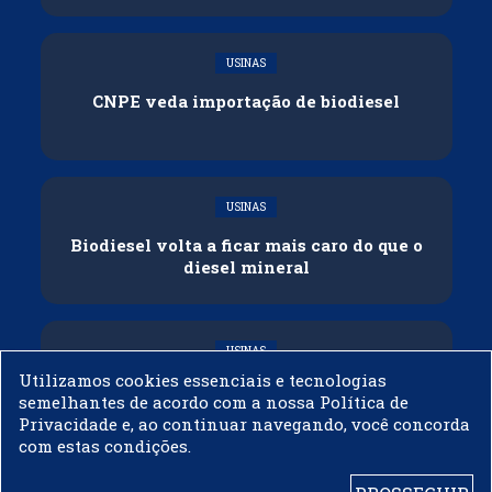
USINAS
CNPE veda importação de biodiesel
USINAS
Biodiesel volta a ficar mais caro do que o
diesel mineral
USINAS
Utilizamos cookies essenciais e tecnologias
[Artigo] O triunfo da biologia:
semelhantes de acordo com a nossa Política de
previsibilidade e ciência como motor para
Privacidade e, ao continuar navegando, você concorda
o futuro do biodiesel no Brasil
com estas condições.