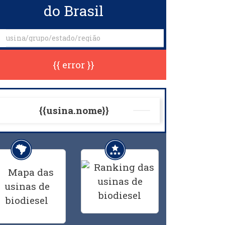
do Brasil
{{ error }}
{{usina.nome}}