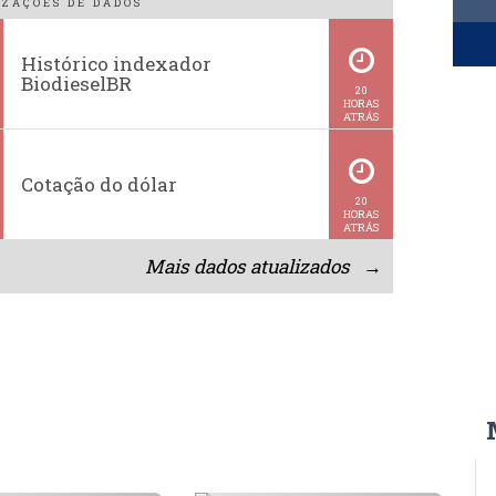
ZAÇÕES DE DADOS
Histórico indexador
BiodieselBR
20
HORAS
ATRÁS
Cotação do dólar
20
HORAS
ATRÁS
Mais dados atualizados →