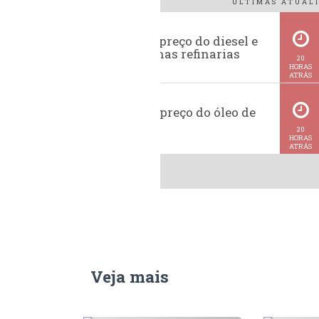
ÚLTIMAS ATUALI
Evolução do preço do diesel e
da gasolina nas refinarias
20
HORAS
ATRÁS
Histórico do preço do óleo de
soja
20
HORAS
ATRÁS
Veja mais