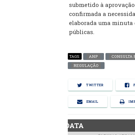
submetido à aprovação d
confirmada a necessidad
elaborada uma minuta q
públicas.
ANP
CONSULTA 
TAGS:
REGULAÇÃO
TWITTER
F
EMAIL
IMP
BiodieselDATA