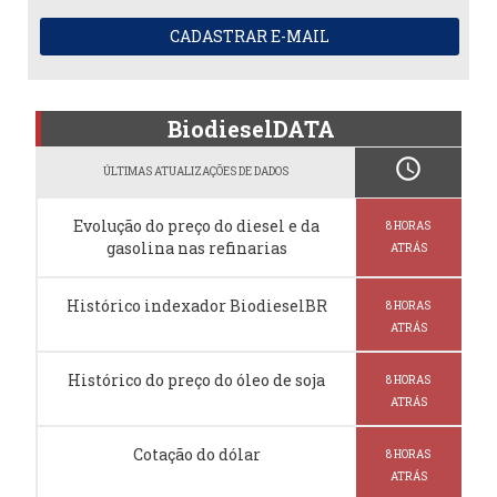
CADASTRAR E-MAIL
BiodieselDATA
schedule
ÚLTIMAS ATUALIZAÇÕES DE DADOS
Evolução do preço do diesel e da
8 HORAS
gasolina nas refinarias
ATRÁS
Histórico indexador BiodieselBR
8 HORAS
ATRÁS
Histórico do preço do óleo de soja
8 HORAS
ATRÁS
Cotação do dólar
8 HORAS
ATRÁS