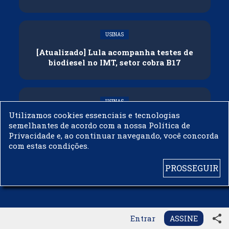
USINAS
[Atualizado] Lula acompanha testes de
biodiesel no IMT, setor cobra B17
USINAS
Utilizamos cookies essenciais e tecnologias
Governo adia reunião sobre mistura de
semelhantes de acordo com a nossa Política de
etanol na gasolina
Privacidade e, ao continuar navegando, você concorda
com estas condições.
PROSSEGUIR
© 2003 - 2019 -
BIODIESELBR.COM - TODOS OS DIREITOS RESERVADOS
share
Entrar
ASSINE