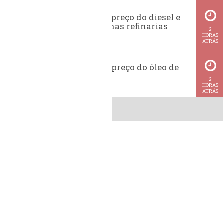
Evolução do preço do diesel e
da gasolina nas refinarias
2
HORAS
ATRÁS
Histórico do preço do óleo de
soja
2
HORAS
ATRÁS