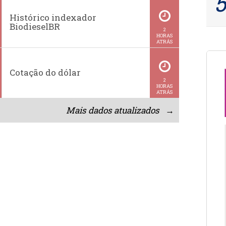
Histórico indexador
BiodieselBR
2
HORAS
ATRÁS
Cotação do dólar
2
HORAS
ATRÁS
Mais dados atualizados →