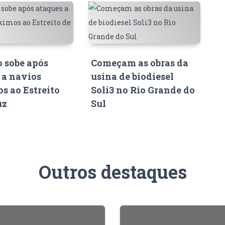
o sobe após
Começam as obras da
 a navios
usina de biodiesel
s ao Estreito
Soli3 no Rio Grande do
uz
Sul
Outros destaques