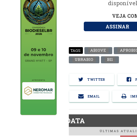
disponível
VEJA COM
ASSINAR
ABIOVE
APROBI
TAGS:
UBRABIO
B11
TWITTER
F
EMAIL
IMP
BiodieselDATA
ÚLTIMAS ATUALI