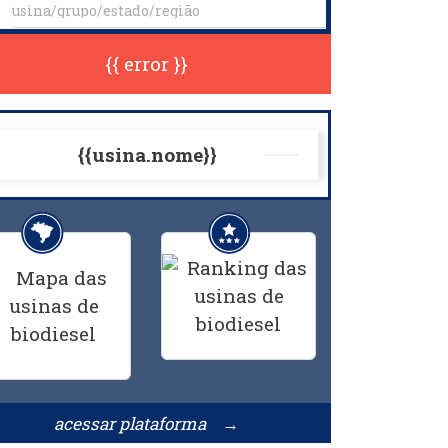
{{ error }}
{{usina.nome}}
acessar plataforma →