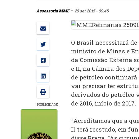
-
Assessoria MME
25 set 2015 - 09:45
O Brasil necessitará de
ministro de Minas e En
da Comissão Externa so
e II, na Câmara dos Dep
de petróleo continuará 
vai precisar ter estrut
derivados do petróleo vo
de 2016, início de 2017.
PUBLICIDADE
"Acreditamos que a que
II terá reestudo, em fu
disse Braga. "As circun