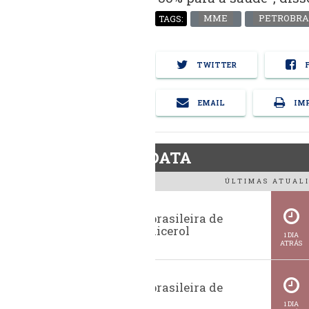
MME
PETROBRA
TAGS:
TWITTER
F
EMAIL
IMP
BiodieselDATA
ÚLTIMAS ATUALI
Exportação brasileira de
glicerina e glicerol
1 DIA
ATRÁS
Exportação brasileira de
metanol
1 DIA