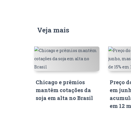
Veja mais
Chicago e prêmios
Preço d
mantêm cotações da
em junh
soja em alta no Brasil
acumula
em 12 m