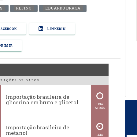
S
REFINO
EDUARDO BRAGA
ACEBOOK
LINKEDIN
RIMIR
ZAÇÕES DE DADOS
Importação brasileira de
glicerina em bruto e glicerol
1 DIA
ATRÁS
Importação brasileira de
metanol
1 DIA