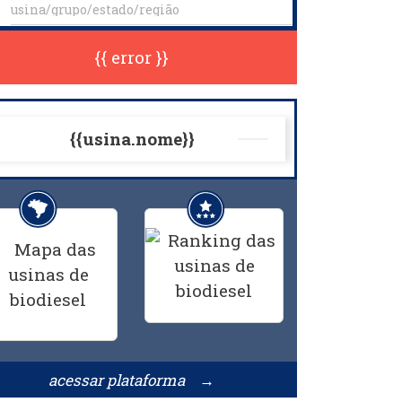
{{ error }}
{{usina.nome}}
acessar plataforma →