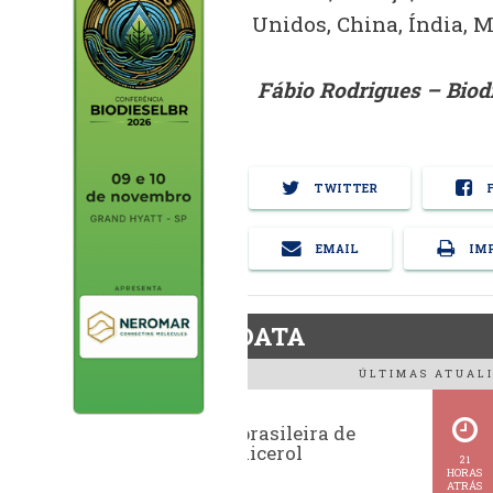
Unidos, China, Índia, M
Fábio Rodrigues – Biod
TWITTER
F
EMAIL
IMP
BiodieselDATA
ÚLTIMAS ATUALI
Exportação brasileira de
glicerina e glicerol
21
HORAS
ATRÁS