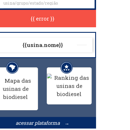
{{ error }}
{{usina.nome}}
acessar plataforma →