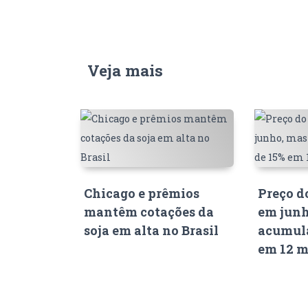
Veja mais
Chicago e prêmios
Preço d
mantêm cotações da
em junh
soja em alta no Brasil
acumula
em 12 m