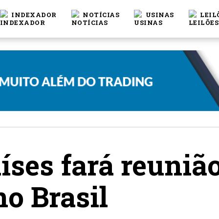
INDEXADOR
NOTÍCIAS
USINAS
LEIL
íses fará reuniã
no Brasil