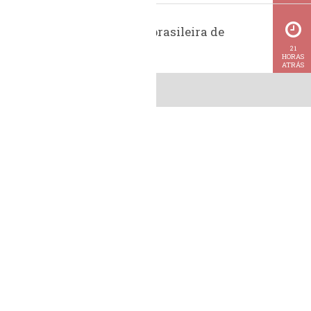
Exportação brasileira de
metanol
21
HORAS
ATRÁS