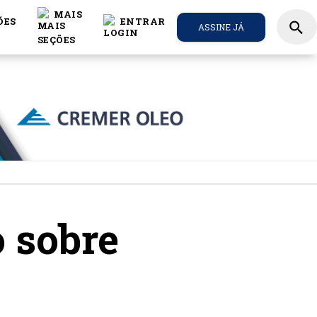
MAIS
ÕES
ENTRAR
search
ASSINE JÁ
o sobre