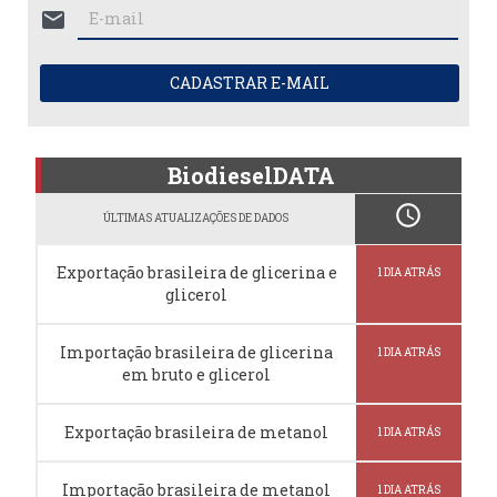
mail
CADASTRAR E-MAIL
BiodieselDATA
schedule
ÚLTIMAS ATUALIZAÇÕES DE DADOS
Exportação brasileira de glicerina e
1 DIA ATRÁS
glicerol
Importação brasileira de glicerina
1 DIA ATRÁS
em bruto e glicerol
Exportação brasileira de metanol
1 DIA ATRÁS
Importação brasileira de metanol
1 DIA ATRÁS